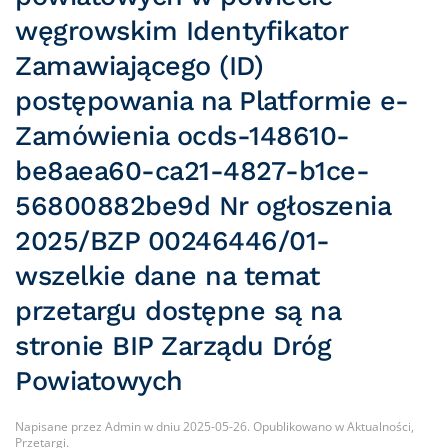
węgrowskim Identyfikator
Zamawiającego (ID)
postępowania na Platformie e-
Zamówienia ocds-148610-
be8aea60-ca21-4827-b1ce-
56800882be9d Nr ogłoszenia
2025/BZP 00246446/01-
wszelkie dane na temat
przetargu dostępne są na
stronie BIP Zarządu Dróg
Powiatowych
Napisane przez
Admin
w dniu
2025-05-26
. Opublikowano w
Aktualności
,
Przetargi
.