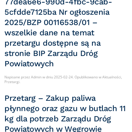
77dea6e6-990d-4fbc-9cab-
5cfdde7125ba Nr ogłoszenia
2025/BZP 00116538/01 –
wszelkie dane na temat
przetargu dostępne są na
stronie BIP Zarządu Dróg
Powiatowych
Napisane przez
Admin
w dniu
2025-02-24
. Opublikowano w
Aktualności
,
Przetargi
.
Przetarg – Zakup paliwa
płynnego oraz gazu w butlach 11
kg dla potrzeb Zarządu Dróg
Powiatowych w Węgrowie