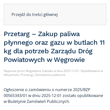
O
ZAŁATW
DROGI
ZAMÓWIENIA
KONTAKT
URZĘDZIE
SPRAWĘ
POWIATOWE
PUBLICZNE
Przejdź do treści głównej
Przetarg – Zakup paliwa
płynnego oraz gazu w butlach 11
kg dla potrzeb Zarządu Dróg
Powiatowych w Węgrowie
Napisane przez
Magdalena Sobotka
w dniu
2025-12-01
. Opublikowano w
Aktualności
,
Przetargi
,
Zamówienia publiczne
.
Ogłoszenie o zamówieniu o numerze 2025/BZP
00565343/01 w dniu 2025-12-01 zostało opublikowane
w Biuletynie Zamówień Publicznych.