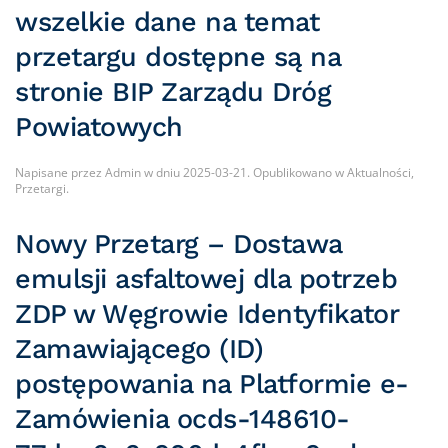
wszelkie dane na temat
przetargu dostępne są na
stronie BIP Zarządu Dróg
Powiatowych
Napisane przez
Admin
w dniu
2025-03-21
. Opublikowano w
Aktualności
,
Przetargi
.
Nowy Przetarg – Dostawa
emulsji asfaltowej dla potrzeb
ZDP w Węgrowie Identyfikator
Zamawiającego (ID)
postępowania na Platformie e-
Zamówienia ocds-148610-