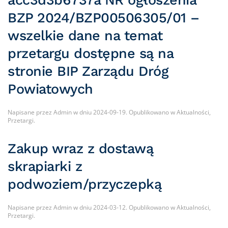
acc3d3b6737a NR ogłoszenia
BZP 2024/BZP00506305/01 –
wszelkie dane na temat
przetargu dostępne są na
stronie BIP Zarządu Dróg
Powiatowych
Napisane przez
Admin
w dniu
2024-09-19
. Opublikowano w
Aktualności
,
Przetargi
.
Zakup wraz z dostawą
skrapiarki z
podwoziem/przyczepką
Napisane przez
Admin
w dniu
2024-03-12
. Opublikowano w
Aktualności
,
Przetargi
.