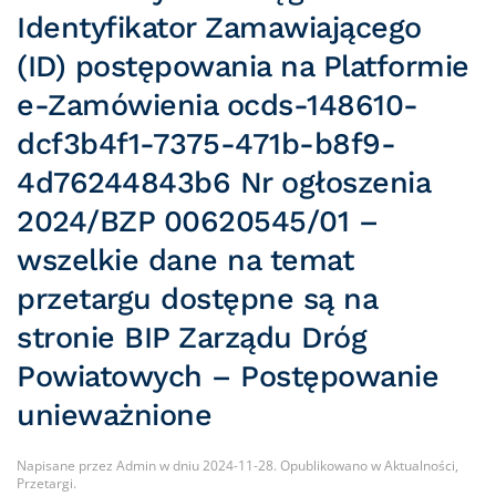
Identyfikator Zamawiającego
(ID) postępowania na Platformie
e-Zamówienia ocds-148610-
dcf3b4f1-7375-471b-b8f9-
4d76244843b6 Nr ogłoszenia
2024/BZP 00620545/01 –
wszelkie dane na temat
przetargu dostępne są na
stronie BIP Zarządu Dróg
Powiatowych – Postępowanie
unieważnione
Napisane przez
Admin
w dniu
2024-11-28
. Opublikowano w
Aktualności
,
Przetargi
.